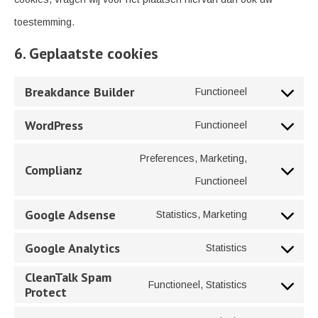
toestemming.
6. Geplaatste cookies
Breakdance Builder
Functioneel
Consent
WordPress
Functioneel
to
Consent
service
Preferences, Marketing,
to
Complianz
breakdance-
Consent
Functioneel
service
builder
to
wordpress
Google Adsense
Statistics, Marketing
Consent
service
Google Analytics
Statistics
to
complianz
Consent
service
CleanTalk Spam
to
Functioneel, Statistics
Protect
google-
Consent
service
adsense