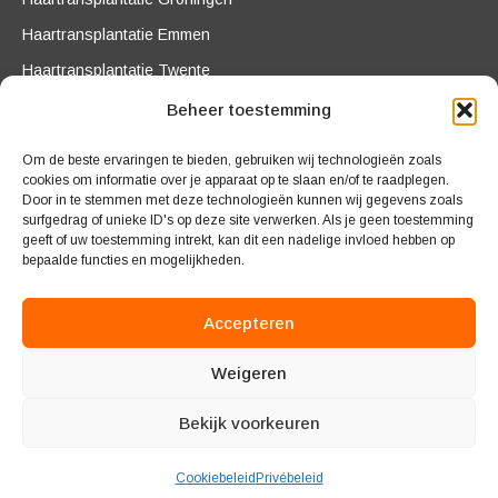
Haartransplantatie Emmen
Haartransplantatie Twente
Contactgegevens
Beheer toestemming
Kalter 2
Om de beste ervaringen te bieden, gebruiken wij technologieën zoals
7481 LR Haaksbergen
cookies om informatie over je apparaat op te slaan en/of te raadplegen.
Door in te stemmen met deze technologieën kunnen wij gegevens zoals
015 - 700 97 77
surfgedrag of unieke ID's op deze site verwerken. Als je geen toestemming
info@beymanhaarkliniek.nl
geeft of uw toestemming intrekt, kan dit een nadelige invloed hebben op
bepaalde functies en mogelijkheden.
Op afspraak 09.00 / 17.00 uur
Weekend gesloten
Accepteren
AGB code 22222 177
Weigeren
Bekijk voorkeuren
© 2026 Beyman haarkliniek
Privacybeleid
Bekend van T.V.
Gratis consult
Cookiebeleid
Privébeleid