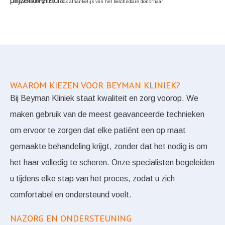
prijzenoverzicht.
Let op! Aantal grafts is ook afhankelijk van het beschikbare donorhaar
WAAROM KIEZEN VOOR BEYMAN KLINIEK?
Bij Beyman Kliniek staat kwaliteit en zorg voorop. We
maken gebruik van de meest geavanceerde technieken
om ervoor te zorgen dat elke patiënt een op maat
gemaakte behandeling krijgt, zonder dat het nodig is om
het haar volledig te scheren. Onze specialisten begeleiden
u tijdens elke stap van het proces, zodat u zich
comfortabel en ondersteund voelt.
NAZORG EN ONDERSTEUNING