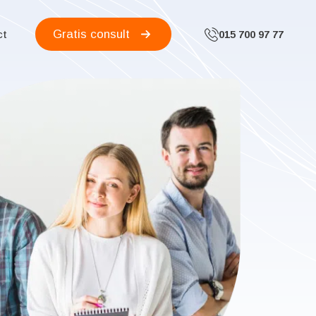
Gratis consult
ct
015 700 97 77