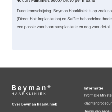
40 uur / Fulltime
/
€ 5800,- bruto per maand
Functieomschrijving: Beyman Haarkliniek is op zoek n
(Direct Hair Implantation) en Saffier behandelmethoden
een passie voor haartransplantatie en oog voor detail
Informatie
Informatie Minist
Klachtenprocedu
Over Beyman haarkliniek
Bewijs van aanslu